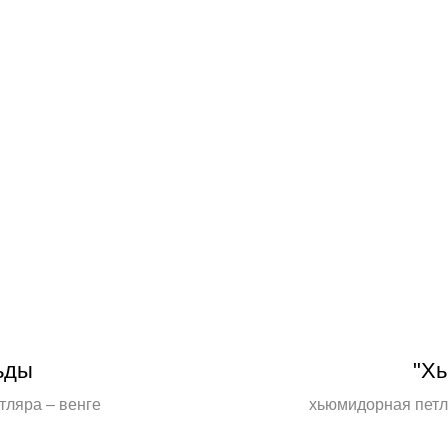
ьды
"Хь
тляра – венге
хьюмидорная петля