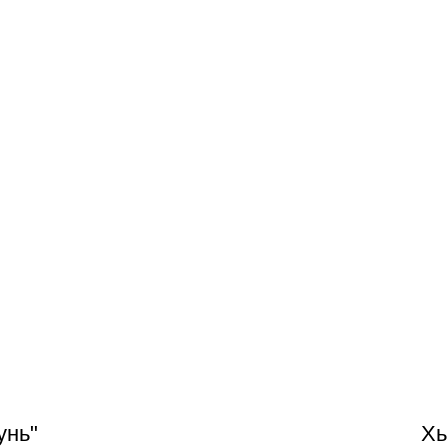
унь"
Хь