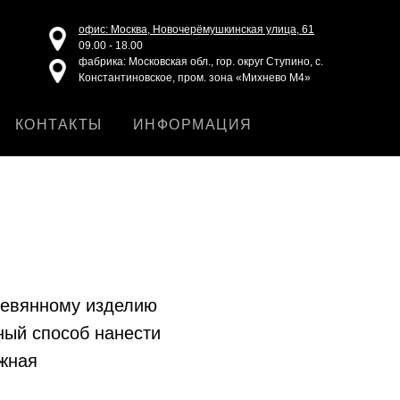
офис: Москва, Новочерёмушкинская улица, 61
09.00 - 18.00
фабрика: Московская обл., гор. округ Ступино, с.
Константиновское, пром. зона «Михнево М4»
КОНТАКТЫ
ИНФОРМАЦИЯ
ревянному изделию
ный способ нанести
ёжная