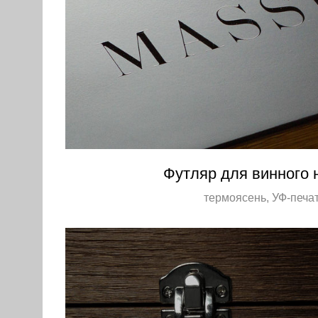
Футляр для винного 
термоясень, УФ-печа