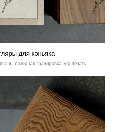
тляры для коньяка
оясень; лазерная гравировка, уф-печать