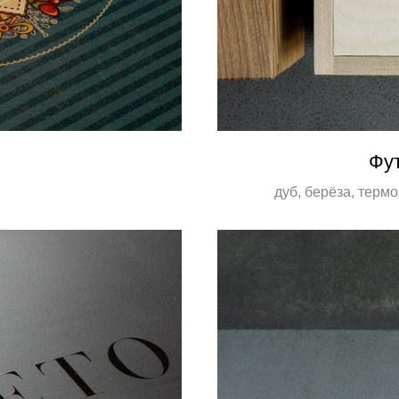
Фу
дуб, берёза, терм