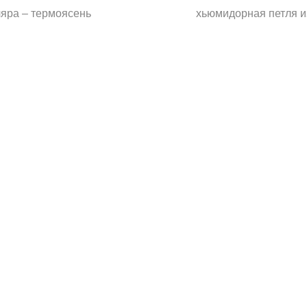
ляра – термоясень
хьюмидорная петля и