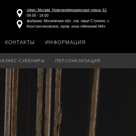
офис: Москва, Новочерёмушкинская улица, 61
09.00 - 18.00
фабрика: Московская обл., гор. округ Ступино, с.
Константиновское, пром. зона «Михнево М4»
КОНТАКТЫ
ИНФОРМАЦИЯ
БИЗНЕС-СУВЕНИРЫ
ПЕРСОНАЛИЗАЦИЯ