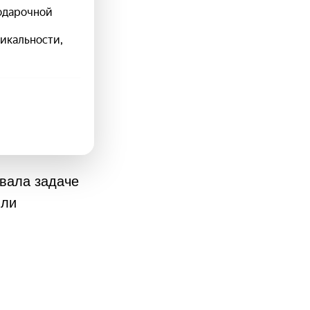
овала задаче
или