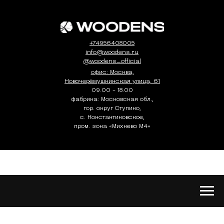
+74956408005
info@woodens.ru
@woodens_official
офис: Москва,
Новочерёмушкинская улица, 61
09.00 - 18.00
фабрика: Московская обл.,
гор. округ Ступино,
с. Константиновское,
пром. зона «Михнево М4»