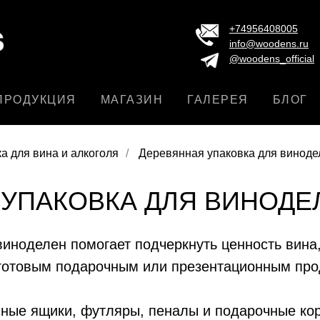
+74956408005
info@woodens.ru
@woodens_official
ПРОДУКЦИЯ
МАГАЗИН
ГАЛЕРЕЯ
БЛОГ
а для вина и алкоголя
/
Деревянная упаковка для виноде
УПАКОВКА ДЛЯ ВИНОДЕЛ
иноделен помогает подчеркнуть ценность вина,
 готовым подарочным или презентационным про
ые ящики, футляры, пеналы и подарочные кор