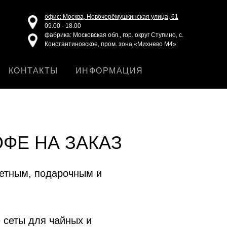
офис: Москва, Новочерёмушкинская улица, 61
09.00 - 18.00
фабрика: Московская обл., гор. округ Ступино, с.
Константиновское, пром. зона «Михнево М4»
КОНТАКТЫ
ИНФОРМАЦИЯ
ФЕ НА ЗАКАЗ
метным, подарочным и
сеты для чайных и