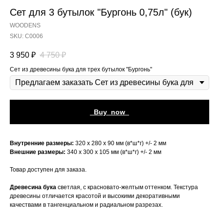
Сет для 3 бутылок "Бургонь 0,75л" (бук)
WOODENS
SKU:
С0006
3 950
₽
4 750
₽
Сет из древесины бука для трех бутылок "Бургонь"
_Buy_now_
Внутренние размеры:
320 х 280 х 90 мм (в*ш*г) +/- 2 мм
Внешние размеры:
340 х 300 х 105 мм (в*ш*г) +/- 2 мм
Товар доступен для заказа.
Древесина бука
светлая, с красновато-желтым оттенком. Текстура
древесины отличается красотой и высокими декоративными
качествами в тангенциальном и радиальном разрезах.