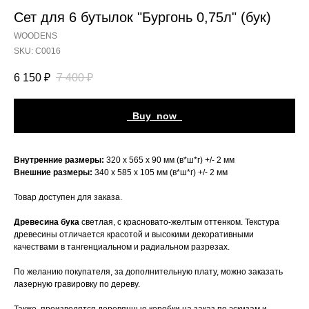
Сет для 6 бутылок "Бургонь 0,75л" (бук)
WOODENS
SKU:
С0016
6 150
₽
7 400
₽
_Buy_now_
Внутренние размеры:
320 х 565 х 90 мм (в*ш*г) +/- 2 мм
Внешние размеры:
340 х 585 х 105 мм (в*ш*г) +/- 2 мм
Товар доступен для заказа.
Древесина бука
светлая, с красновато-желтым оттенком. Текстура
древесины отличается красотой и высокими декоративными
качествами в тангенциальном и радиальном разрезах.
По желанию покупателя, за дополнительную плату, можно заказать
лазерную гравировку по дереву.