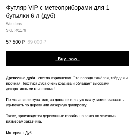
Футляр VIP с метеоприборами для 1
бутылки 6 л (дуб)
Woodens
SKU:
Ф1179
57 500
₽
69 000
₽
_Buy_now_
Древесина дуба
- светло-коричневая. Эта порода тяжёлая, твёрдая и
прочная. Текстура дуба очень красива и обладает высокими
декоративными качествами!
По желанию покупателя, за дополнительную плату, можно заказать
уф-печать по дереву или лазерную гравировку.
Также, производятся деревянные коробки на заказ по эскизам и
размерам заказчика.
Материал: Дуб