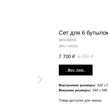
Сет для 6 бутылок
WOODENS
SKU:
С0018
7 700
₽
9 250
₽
_Buy_now_
Внутренние размеры:
320 х 5
Внешние размеры:
340 х 585 
Товар доступен для заказа.