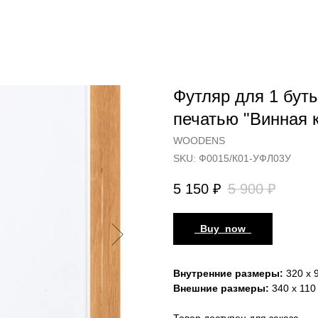
Футляр для 1 буты
печатью "Винная 
WOODENS
SKU:
Ф0015/К01-УФЛ03У
5 150
₽
5 900
₽
_Buy_now_
Внутренние размеры:
320 х 9
Внешние размеры:
340 х 110 