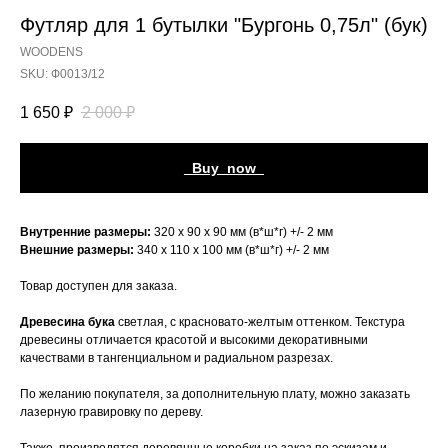
Футляр для 1 бутылки "Бургонь 0,75л" (бук)
WOODENS
SKU:
Ф0013/12
1 650
₽
2 000
₽
_Buy_now_
Внутренние размеры:
320 х 90 х 90 мм (в*ш*г) +/- 2 мм
Внешние размеры:
340 х 110 х 100 мм (в*ш*г) +/- 2 мм
Товар доступен для заказа.
Древесина бука
светлая, с красновато-желтым оттенком. Текстура
древесины отличается красотой и высокими декоративными
качествами в тангенциальном и радиальном разрезах.
По желанию покупателя, за дополнительную плату, можно заказать
лазерную гравировку по дереву.