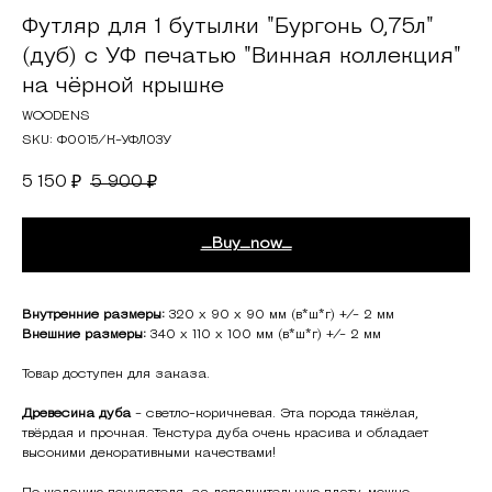
Футляр для 1 бутылки "Бургонь 0,75л"
(дуб) с УФ печатью "Винная коллекция"
на чёрной крышке
WOODENS
SKU:
Ф0015/К-УФЛ03У
5 150
5 900
₽
₽
_Buy_now_
Внутренние размеры:
320 х 90 х 90 мм (в*ш*г) +/- 2 мм
Внешние размеры:
340 х 110 х 100 мм (в*ш*г) +/- 2 мм
Товар доступен для заказа.
Древесина дуба
- светло-коричневая. Эта порода тяжёлая,
твёрдая и прочная. Текстура дуба очень красива и обладает
высокими декоративными качествами!