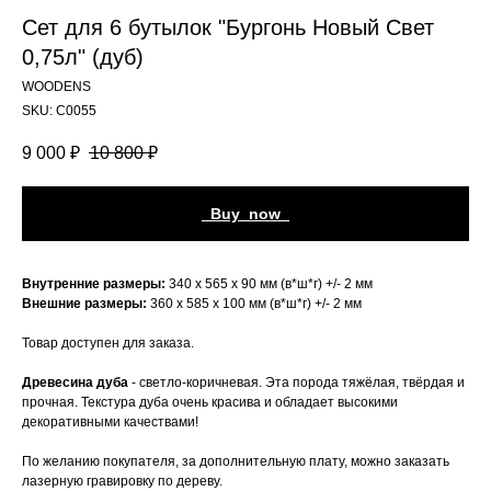
Сет для 6 бутылок "Бургонь Новый Свет
0,75л" (дуб)
WOODENS
SKU:
С0055
9 000
₽
10 800
₽
_Buy_now_
Внутренние размеры:
340 х 565 х 90 мм (в*ш*г) +/- 2 мм
Внешние размеры:
360 х 585 х 100 мм (в*ш*г) +/- 2 мм
Товар доступен для заказа.
Древесина дуба
- светло-коричневая. Эта порода тяжёлая, твёрдая и
прочная. Текстура дуба очень красива и обладает высокими
декоративными качествами!
По желанию покупателя, за дополнительную плату, можно заказать
лазерную гравировку по дереву.