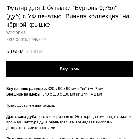
Футляр для 1 бутылки "Бургонь 0,75л"
(дуб) с УФ печатью "Винная коллекция" на
чёрной крышке
WOODENS
SKU:
Ф0015/К-УФЛ04У
5 150
₽
5 900
₽
_Buy_now_
Внутренние размеры:
320 х 90 х 90 мм (в*ш*г) +/- 2 мм
Внешние размеры:
340 х 110 х 100 мм (в*ш*г) +/- 2 мм
Товар доступен для заказа.
Древесина дуба
- светло-коричневая. Эта порода тяжёлая, твёрдая и
прочная. Текстура дуба очень красива и обладает высокими
декоративными качествами!