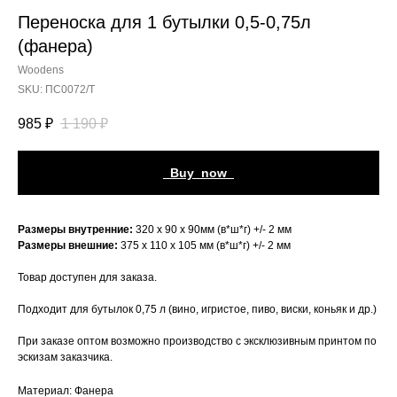
Переноска для 1 бутылки 0,5-0,75л
(фанера)
Woodens
SKU:
ПС0072/Т
985
₽
1 190
₽
_Buy_now_
Размеры внутренние:
320 х 90 х 90мм (в*ш*г) +/- 2 мм
Размеры внешние:
375 х 110 х 105 мм (в*ш*г) +/- 2 мм
Товар доступен для заказа.
Подходит для бутылок 0,75 л (вино, игристое, пиво, виски, коньяк и др.)
При заказе оптом возможно производство с эксклюзивным принтом по
эскизам заказчика.
Материал: Фанера